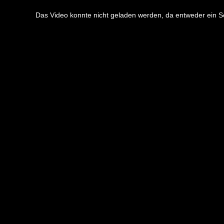
This
is
a
Das Video konnte nicht geladen werden, da entweder ein Ser
modal
window.